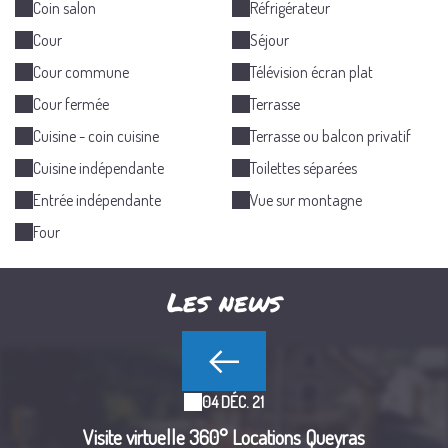
Coin salon
Réfrigérateur
Cour
Séjour
Cour commune
Télévision écran plat
Cour fermée
Terrasse
Cuisine - coin cuisine
Terrasse ou balcon privatif
Cuisine indépendante
Toilettes séparées
Entrée indépendante
Vue sur montagne
Four
Les news
04 DÉC. 21
Visite virtuelle 360° Locations Queyras