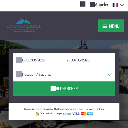
Appeler
MENU
Du
au
1
location /
2
adultes
RECHERCHER
Réservation 100% sécurisée, Meilleurs Prix Garantis, Confirmation Immédiate
Paiement sécurisé par