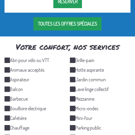
RÉSERVER
TOUTES LES OFFRES SPÉCIALES
Votre confort, nos services
Abri pour vélo ou VTT
Grille-pain
Animaux acceptés
Hotte aspirante
Aspirateur
Jardin commun
Balcon
Lave linge collectif
Barbecue
Mezzanine
Bouilloire électrique
Micro-ondes
Cafetière
Mini-four
Chauffage
Parking public